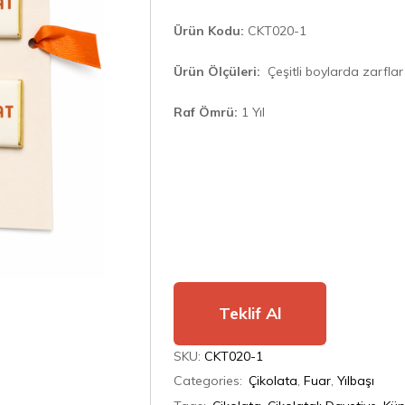
Ürün Kodu:
CKT020-1
Ürün Ölçüleri:
Çeşitli boylarda zarflar
Raf Ömrü:
1 Yıl
Teklif Al
SKU:
CKT020-1
Categories:
Çikolata
,
Fuar
,
Yılbaşı