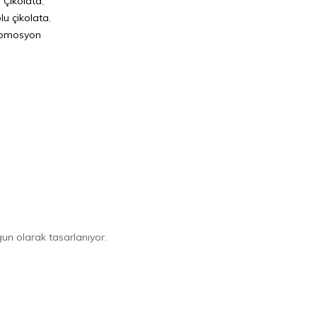
 Çikolata
,
lu çikolata
,
romosyon
gun olarak tasarlanıyor.