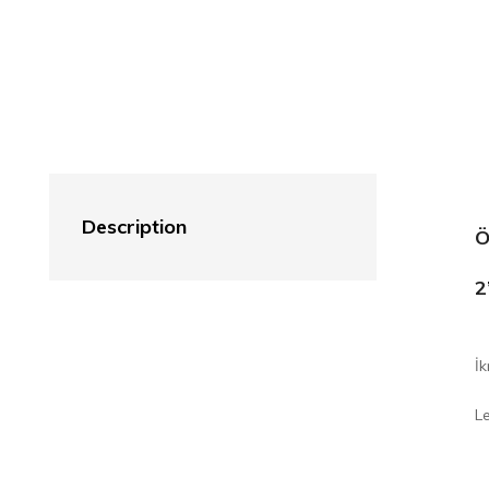
Description
Ö
2
İ
Le