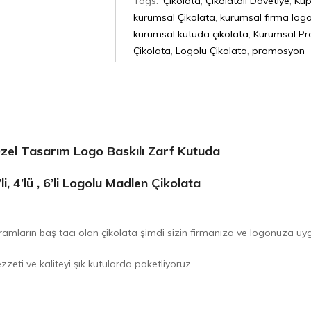
Tags:
Çikolata
,
Çikolatalı Davetiye
,
Küp
kurumsal Çikolata
,
kurumsal firma logo
kurumsal kutuda çikolata
,
Kurumsal P
Çikolata
,
Logolu Çikolata
,
promosyon
zel Tasarım Logo Baskılı Zarf Kutuda
’li, 4’lü , 6’li Logolu Madlen Çikolata
kramların baş tacı olan çikolata şimdi sizin firmanıza ve logonuza uy
zzeti ve kaliteyi şık kutularda paketliyoruz.