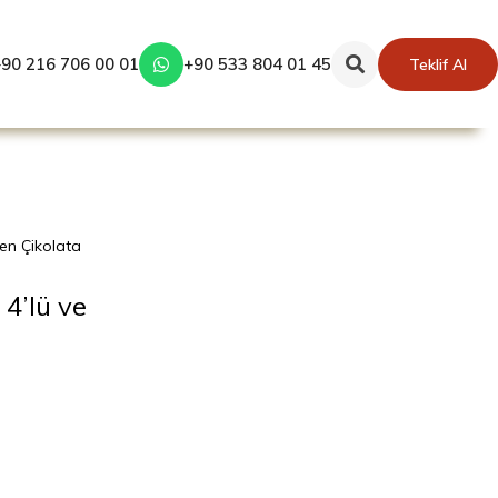
90 216 706 00 01
+90 533 804 01 45
Teklif Al
len Çikolata
 4’lü ve