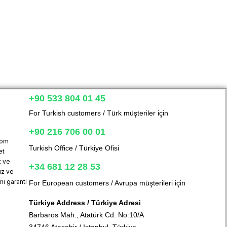
+90 533 804 01 45
For Turkish customers / Türk müşteriler için
+90 216 706 00 01
com
Turkish Office / Türkiye Ofisi
et
z ve
+34 681 12 28 53
uz ve
ı garanti
For European customers / Avrupa müşterileri için
Türkiye Address / Türkiye Adresi
Barbaros Mah., Atatürk Cd. No:10/A