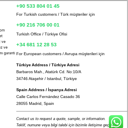
+90 533 804 01 45
For Turkish customers / Türk müşteriler için
+90 216 706 00 01
com
Turkish Office / Türkiye Ofisi
et
z ve
+34 681 12 28 53
uz ve
ı garanti
For European customers / Avrupa müşterileri için
Türkiye Address / Türkiye Adresi
Barbaros Mah., Atatürk Cd. No:10/A
34746 Ataşehir / Istanbul, Türkiye
Spain Address / İspanya Adresi
Calle Carlos Fernández Casado 36
28055 Madrid, Spain
Contact us to request a quote, sample, or information.
Teklif, numune veya bilgi talebi için bizimle iletişime geçin.