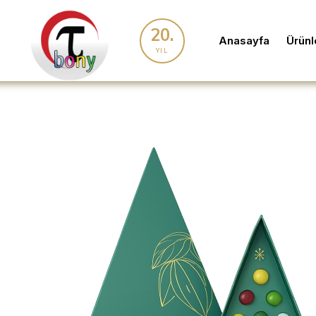
20.
Anasayfa
Ürünl
YIL