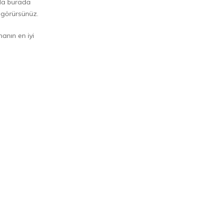
rla burada
 görürsünüz.
anın en iyi