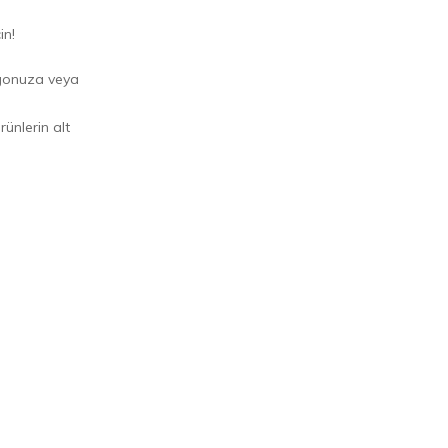
in!
logonuza veya
ünlerin alt