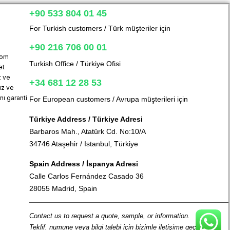
+90 533 804 01 45
For Turkish customers / Türk müşteriler için
+90 216 706 00 01
com
Turkish Office / Türkiye Ofisi
et
z ve
+34 681 12 28 53
uz ve
ı garanti
For European customers / Avrupa müşterileri için
Türkiye Address / Türkiye Adresi
Barbaros Mah., Atatürk Cd. No:10/A
34746 Ataşehir / Istanbul, Türkiye
Spain Address / İspanya Adresi
Calle Carlos Fernández Casado 36
28055 Madrid, Spain
Contact us to request a quote, sample, or information.
Teklif, numune veya bilgi talebi için bizimle iletişime geçin.