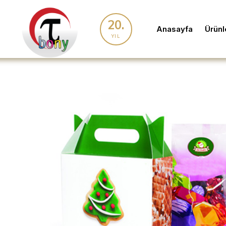
20.
Anasayfa
Ürünl
YIL