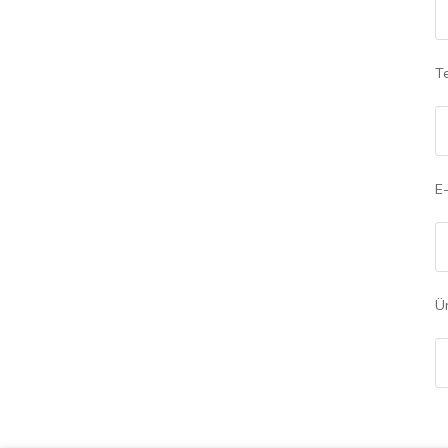
Te
E-
Ü