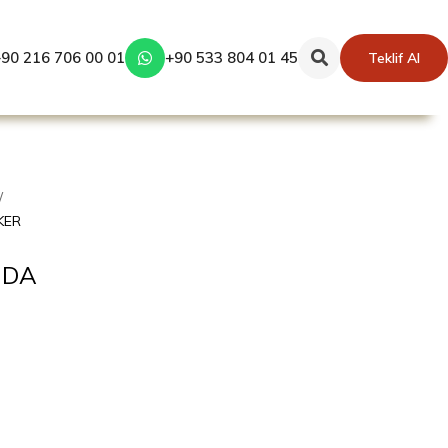
90 216 706 00 01
+90 533 804 01 45
Teklif Al
KER
UDA