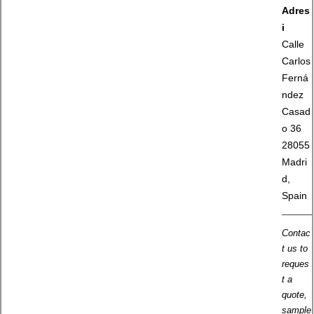
Adres
i
Calle
Carlos
Ferná
ndez
Casad
o 36
28055
Madri
d,
Spain
Contac
t us to
reques
t a
quote,
sample