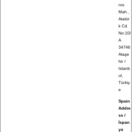
ros
Mah.,
Atatür
k Cd.
No:10/
A
34746
Ataşe
hir /
Istanb
ul,
Türkiy
e
Spain
Addre
ss /
İspan
ya