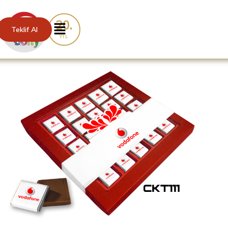
20.
Teklif Al
YIL