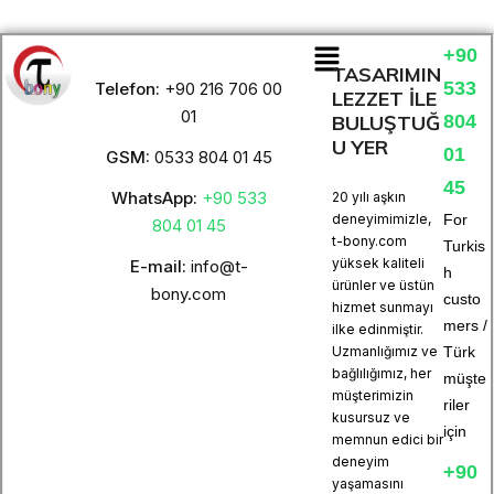
+90
TASARIMIN
533
Telefon:
+90 216 706 00
LEZZET İLE
01
BULUŞTUĞ
804
U YER
01
GSM:
0533 804 01 45
45
WhatsApp:
+90 533
20 yılı aşkın
deneyimimizle,
For
804 01 45
t-bony.com
Turkis
yüksek kaliteli
E-mail:
info@t-
h
ürünler ve üstün
bony.com
custo
hizmet sunmayı
mers /
ilke edinmiştir.
Uzmanlığımız ve
Türk
bağlılığımız, her
müşte
müşterimizin
riler
kusursuz ve
için
memnun edici bir
deneyim
+90
yaşamasını