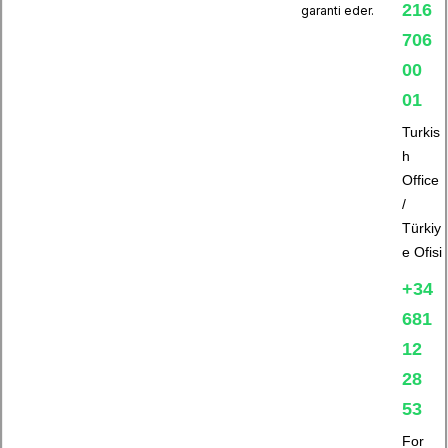
216
garanti eder.
706
00
01
Turkis
h
Office
/
Türkiy
e Ofisi
+34
681
12
28
53
For