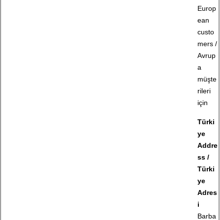
Europ
ean
custo
mers /
Avrup
a
müşte
rileri
için
Türki
ye
Addre
ss /
Türki
ye
Adres
i
Barba