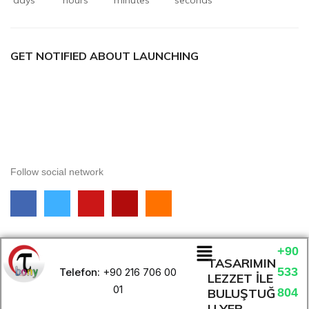
days
hours
minutes
seconds
GET NOTIFIED ABOUT LAUNCHING
Follow social network
+90
TASARIMIN
533
Telefon:
+90 216 706 00
LEZZET İLE
01
BULUŞTUĞ
804
U YER