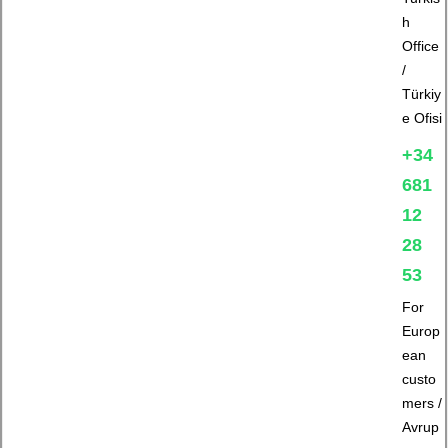
h
Office
/
Türkiy
e Ofisi
+34
681
12
28
53
For
Europ
ean
custo
mers /
Avrup