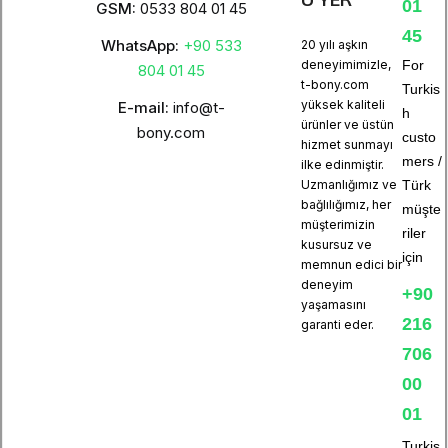
01
GSM:
0533 804 01 45
45
WhatsApp:
+90 533
20 yılı aşkın
deneyimimizle,
For
804 01 45
t-bony.com
Turkis
yüksek kaliteli
E-mail:
info@t-
h
ürünler ve üstün
bony.com
custo
hizmet sunmayı
mers /
ilke edinmiştir.
Uzmanlığımız ve
Türk
bağlılığımız, her
müşte
müşterimizin
riler
kusursuz ve
için
memnun edici bir
deneyim
+90
yaşamasını
216
garanti eder.
706
00
01
Turkis