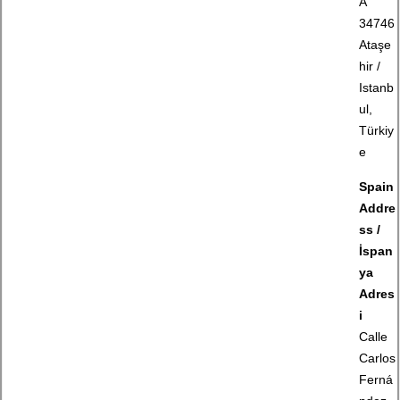
A
34746
Ataşe
hir /
Istanb
ul,
Türkiy
e
Spain
Addre
ss /
İspan
ya
Adres
i
Calle
Carlos
Ferná