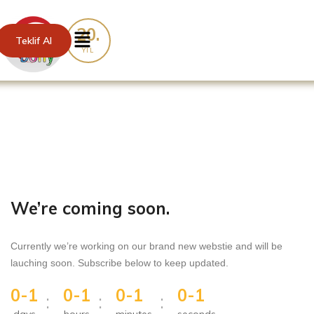
20.
Teklif Al
YIL
We’re coming soon.
Currently we’re working on our brand new webstie and will be
lauching soon. Subscribe below to keep updated.
0-1
0-1
0-1
0-1
:
:
: