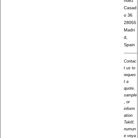
ndez
Casad
o 36
28055
Madri
d,
Spain
Contac
t us to
reques
t a
quote,
sample
, or
inform
ation.
Teklif,
numun
e veya