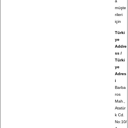
a
müşte
rileri
için
Türki
ye
Addre
ss /
Türki
ye
Adres
i
Barba
ros
Mah.,
Atatür
k Cd.
No:10/